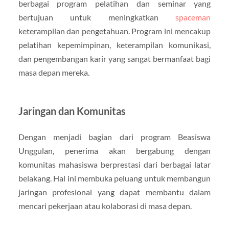
berbagai program pelatihan dan seminar yang
bertujuan untuk meningkatkan
spaceman
keterampilan dan pengetahuan. Program ini mencakup
pelatihan kepemimpinan, keterampilan komunikasi,
dan pengembangan karir yang sangat bermanfaat bagi
masa depan mereka.
Jaringan dan Komunitas
Dengan menjadi bagian dari program Beasiswa
Unggulan, penerima akan bergabung dengan
komunitas mahasiswa berprestasi dari berbagai latar
belakang. Hal ini membuka peluang untuk membangun
jaringan profesional yang dapat membantu dalam
mencari pekerjaan atau kolaborasi di masa depan.