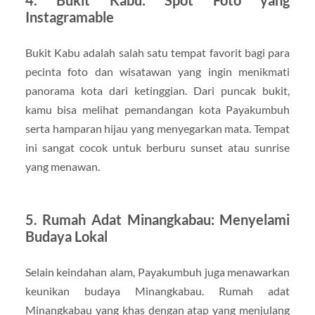
4. Bukit Kabu: Spot Foto yang
Instagramable
Bukit Kabu adalah salah satu tempat favorit bagi para
pecinta foto dan wisatawan yang ingin menikmati
panorama kota dari ketinggian. Dari puncak bukit,
kamu bisa melihat pemandangan kota Payakumbuh
serta hamparan hijau yang menyegarkan mata. Tempat
ini sangat cocok untuk berburu sunset atau sunrise
yang menawan.
5. Rumah Adat Minangkabau: Menyelami
Budaya Lokal
Selain keindahan alam, Payakumbuh juga menawarkan
keunikan budaya Minangkabau. Rumah adat
Minangkabau yang khas dengan atap yang menjulang