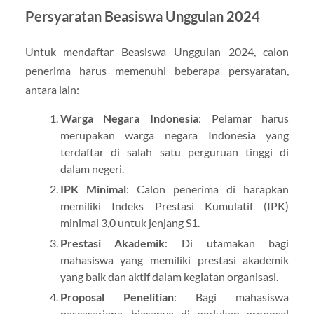
Persyaratan Beasiswa Unggulan 2024
Untuk mendaftar Beasiswa Unggulan 2024, calon
penerima harus memenuhi beberapa persyaratan,
antara lain:
Warga Negara Indonesia
: Pelamar harus
merupakan warga negara Indonesia yang
terdaftar di salah satu perguruan tinggi di
dalam negeri.
IPK Minimal
: Calon penerima di harapkan
memiliki Indeks Prestasi Kumulatif (IPK)
minimal 3,0 untuk jenjang S1.
Prestasi Akademik
: Di utamakan bagi
mahasiswa yang memiliki prestasi akademik
yang baik dan aktif dalam kegiatan organisasi.
Proposal Penelitian
: Bagi mahasiswa
pascasarjana, biasanya di perlukan proposal