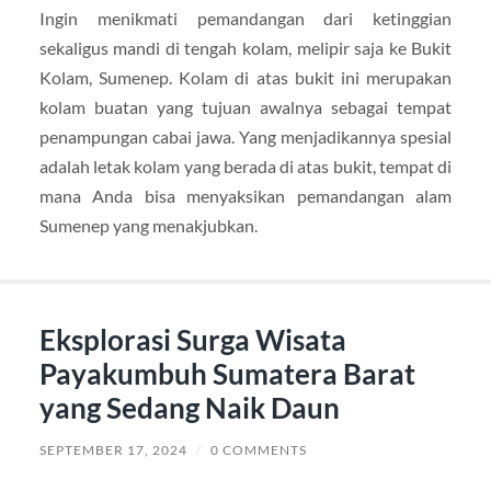
Ingin menikmati pemandangan dari ketinggian
sekaligus mandi di tengah kolam, melipir saja ke Bukit
Kolam, Sumenep. Kolam di atas bukit ini merupakan
kolam buatan yang tujuan awalnya sebagai tempat
penampungan cabai jawa. Yang menjadikannya spesial
adalah letak kolam yang berada di atas bukit, tempat di
mana Anda bisa menyaksikan pemandangan alam
Sumenep yang menakjubkan.
Eksplorasi Surga Wisata
Payakumbuh Sumatera Barat
yang Sedang Naik Daun
SEPTEMBER 17, 2024
/
0 COMMENTS