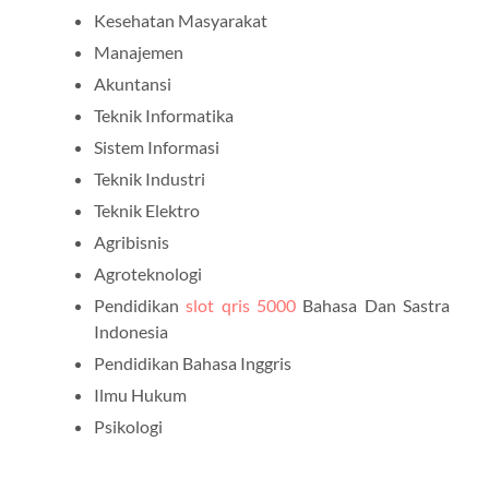
Kesehatan Masyarakat
Manajemen
Akuntansi
Teknik Informatika
Sistem Informasi
Teknik Industri
Teknik Elektro
Agribisnis
Agroteknologi
Pendidikan
slot qris 5000
Bahasa Dan Sastra
Indonesia
Pendidikan Bahasa Inggris
Ilmu Hukum
Psikologi