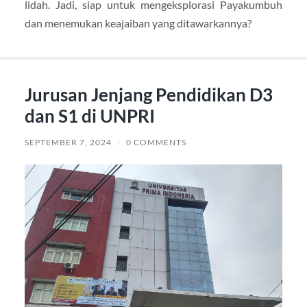
lidah. Jadi, siap untuk mengeksplorasi Payakumbuh
dan menemukan keajaiban yang ditawarkannya?
Jurusan Jenjang Pendidikan D3
dan S1 di UNPRI
SEPTEMBER 7, 2024
/
0 COMMENTS