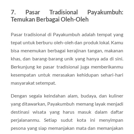
7. Pasar Tradisional Payakumbuh:
Temukan Berbagai Oleh-Oleh
Pasar tradisional di Payakumbuh adalah tempat yang
tepat untuk berburu oleh-oleh dan produk lokal. Kamu
bisa menemukan berbagai kerajinan tangan, makanan
khas, dan barang-barang unik yang hanya ada di sini.
Berkunjung ke pasar tradisional juga memberikanmu
kesempatan untuk merasakan kehidupan sehari-hari
masyarakat setempat.
Dengan segala keindahan alam, budaya, dan kuliner
yang ditawarkan, Payakumbuh memang layak menjadi
destinasi wisata yang harus masuk dalam daftar
perjalananmu. Setiap sudut kota ini menyimpan
pesona yang siap memanjakan mata dan memanjakan