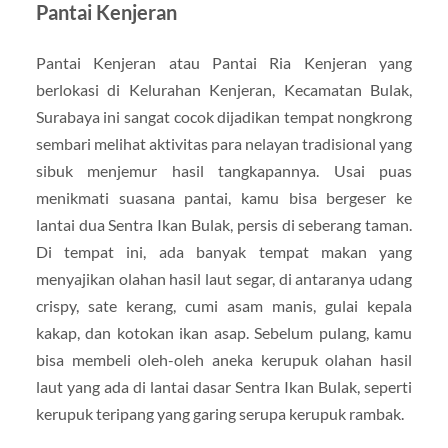
Pantai Kenjeran
Pantai Kenjeran atau Pantai Ria Kenjeran yang
berlokasi di Kelurahan Kenjeran, Kecamatan Bulak,
Surabaya ini sangat cocok dijadikan tempat nongkrong
sembari melihat aktivitas para nelayan tradisional yang
sibuk menjemur hasil tangkapannya. Usai puas
menikmati suasana pantai, kamu bisa bergeser ke
lantai dua Sentra Ikan Bulak, persis di seberang taman.
Di tempat ini, ada banyak tempat makan yang
menyajikan olahan hasil laut segar, di antaranya udang
crispy, sate kerang, cumi asam manis, gulai kepala
kakap, dan kotokan ikan asap. Sebelum pulang, kamu
bisa membeli oleh-oleh aneka kerupuk olahan hasil
laut yang ada di lantai dasar Sentra Ikan Bulak, seperti
kerupuk teripang yang garing serupa kerupuk rambak.