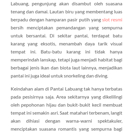
Labuang, pengunjung akan disambut oleh suasana
tenang dan damai. Lautan biru yang membentang luas
berpadu dengan hamparan pasir putih yang
slot resmi
bersih menciptakan pemandangan yang sempurna
untuk bersantai. Di sekitar pantai, terdapat batu
karang yang eksotis, menambah daya tarik visual
tempat ini. Batu-batu karang ini tidak hanya
memperindah lanskap, tetapi juga menjadi habitat bagi
berbagai jenis ikan dan biota laut lainnya, menjadikan
pantai ini juga ideal untuk snorkeling dan diving.
Keindahan alam di Pantai Labuang tak hanya terbatas
pada pesisirnya saja. Area sekitarnya yang dikelilingi
oleh pepohonan hijau dan bukit-bukit kecil membuat
tempat ini semakin asri. Saat matahari terbenam, langit
akan dihiasi dengan warna-warni spektakuler,
menciptakan suasana romantis yang sempurna bagi