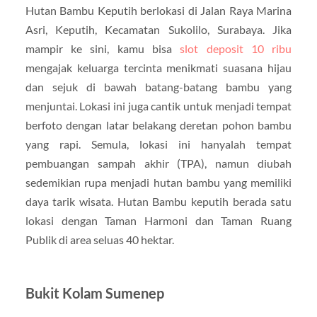
Hutan Bambu Keputih berlokasi di Jalan Raya Marina
Asri, Keputih, Kecamatan Sukolilo, Surabaya. Jika
mampir ke sini, kamu bisa
slot deposit 10 ribu
mengajak keluarga tercinta menikmati suasana hijau
dan sejuk di bawah batang-batang bambu yang
menjuntai. Lokasi ini juga cantik untuk menjadi tempat
berfoto dengan latar belakang deretan pohon bambu
yang rapi. Semula, lokasi ini hanyalah tempat
pembuangan sampah akhir (TPA), namun diubah
sedemikian rupa menjadi hutan bambu yang memiliki
daya tarik wisata. Hutan Bambu keputih berada satu
lokasi dengan Taman Harmoni dan Taman Ruang
Publik di area seluas 40 hektar.
Bukit Kolam Sumenep