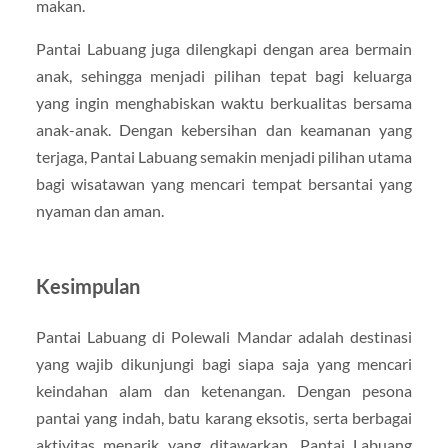
makan.
Pantai Labuang juga dilengkapi dengan area bermain
anak, sehingga menjadi pilihan tepat bagi keluarga
yang ingin menghabiskan waktu berkualitas bersama
anak-anak. Dengan kebersihan dan keamanan yang
terjaga, Pantai Labuang semakin menjadi pilihan utama
bagi wisatawan yang mencari tempat bersantai yang
nyaman dan aman.
Kesimpulan
Pantai Labuang di Polewali Mandar adalah destinasi
yang wajib dikunjungi bagi siapa saja yang mencari
keindahan alam dan ketenangan. Dengan pesona
pantai yang indah, batu karang eksotis, serta berbagai
aktivitas menarik yang ditawarkan, Pantai Labuang