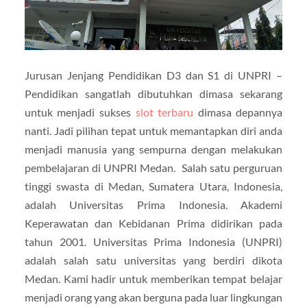
Jurusan Jenjang Pendidikan D3 dan S1 di UNPRI –
Pendidikan sangatlah dibutuhkan dimasa sekarang
untuk menjadi sukses
slot terbaru
dimasa depannya
nanti. Jadi pilihan tepat untuk memantapkan diri anda
menjadi manusia yang sempurna dengan melakukan
pembelajaran di UNPRI Medan. Salah satu perguruan
tinggi swasta di Medan, Sumatera Utara, Indonesia,
adalah Universitas Prima Indonesia. Akademi
Keperawatan dan Kebidanan Prima didirikan pada
tahun 2001. Universitas Prima Indonesia (UNPRI)
adalah salah satu universitas yang berdiri dikota
Medan. Kami hadir untuk memberikan tempat belajar
menjadi orang yang akan berguna pada luar lingkungan