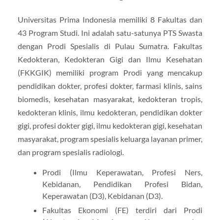
Universitas Prima Indonesia memiliki 8 Fakultas dan
43 Program Studi. Ini adalah satu-satunya PTS Swasta
dengan Prodi Spesialis di Pulau Sumatra. Fakultas
Kedokteran, Kedokteran Gigi dan Ilmu Kesehatan
(FKKGIK) memiliki program Prodi yang mencakup
pendidikan dokter, profesi dokter, farmasi klinis, sains
biomedis, kesehatan masyarakat, kedokteran tropis,
kedokteran klinis, ilmu kedokteran, pendidikan dokter
gigi, profesi dokter gigi, ilmu kedokteran gigi, kesehatan
masyarakat, program spesialis keluarga layanan primer,
dan program spesialis radiologi.
Prodi (Ilmu Keperawatan, Profesi Ners,
Kebidanan, Pendidikan Profesi Bidan,
Keperawatan (D3), Kebidanan (D3).
Fakultas Ekonomi (FE) terdiri dari Prodi