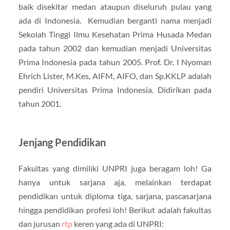
baik disekitar medan ataupun diseluruh pulau yang
ada di Indonesia. Kemudian berganti nama menjadi
Sekolah Tinggi Ilmu Kesehatan Prima Husada Medan
pada tahun 2002 dan kemudian menjadi Universitas
Prima Indonesia pada tahun 2005. Prof. Dr. I Nyoman
Ehrich Lister, M.Kes, AIFM, AIFO, dan Sp.KKLP adalah
pendiri Universitas Prima Indonesia. Didirikan pada
tahun 2001.
Jenjang Pendidikan
Fakultas yang dimiliki UNPRI juga beragam loh! Ga
hanya untuk sarjana aja, melainkan terdapat
pendidikan untuk diploma tiga, sarjana, pascasarjana
hingga pendidikan profesi loh! Berikut adalah fakultas
dan jurusan
rtp
keren yang ada di UNPRI: