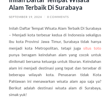
Alam Terbaik Di Surabaya
SEPTEMBER 19, 2024
/
0 COMMENTS
Inilah Daftar Tempat Wisata Alam Terbaik Di Surabaya
– Menjadi kota terbesar kedua di Indonesia sekaligus
ibu kota Provinsi Jawa Timur, Surabaya tidak hanya
menjadi kota Metropolitan, tetapi juga
situs toto
punya beragam keindahan alam yang cocok untuk
dinikmati bersama keluarga untuk liburan. Keindahan
alam ini menjadi destinasi yang tepat dan tersebar di
beberapa wilayah kota. Penasaran tidak Kota
Pahlawan ini menawarkan wisata alam apa saja ya?
Berikut adalah destinasi wisata alam di Surabaya,
simak yuk!