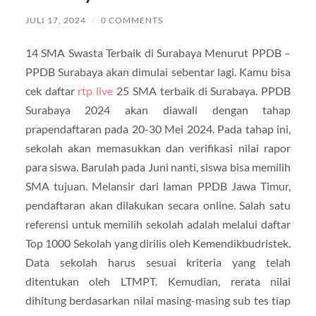
JULI 17, 2024
/
0 COMMENTS
14 SMA Swasta Terbaik di Surabaya Menurut PPDB –
PPDB Surabaya akan dimulai sebentar lagi. Kamu bisa
cek daftar
rtp live
25 SMA terbaik di Surabaya. PPDB
Surabaya 2024 akan diawali dengan tahap
prapendaftaran pada 20-30 Mei 2024. Pada tahap ini,
sekolah akan memasukkan dan verifikasi nilai rapor
para siswa. Barulah pada Juni nanti, siswa bisa memilih
SMA tujuan. Melansir dari laman PPDB Jawa Timur,
pendaftaran akan dilakukan secara online. Salah satu
referensi untuk memilih sekolah adalah melalui daftar
Top 1000 Sekolah yang dirilis oleh Kemendikbudristek.
Data sekolah harus sesuai kriteria yang telah
ditentukan oleh LTMPT. Kemudian, rerata nilai
dihitung berdasarkan nilai masing-masing sub tes tiap