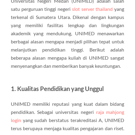
Universitas Negeri Medan (UNIMED) adalah salah
satu perguruan tinggi negeri
slot server thailand
yang
terkenal di Sumatera Utara. Dikenal dengan kampus
yang memiliki fasilitas lengkap dan lingkungan
akademik yang mendukung, UNIMED menawarkan
berbagai alasan mengapa menjadi pilihan tepat untuk
melanjutkan pendidikan tinggi. Berikut adalah
beberapa alasan mengapa kuliah di UNIMED sangat
menyenangkan dan memberikan banyak keuntungan.
1.
Kualitas Pendidikan yang Unggul
UNIMED memiliki reputasi yang kuat dalam bidang
pendidikan. Sebagai universitas negeri
raja mahjong
login
yang sudah berstatus terakreditasi A, UNIMED
terus berupaya menjaga kualitas pengajaran dan riset.