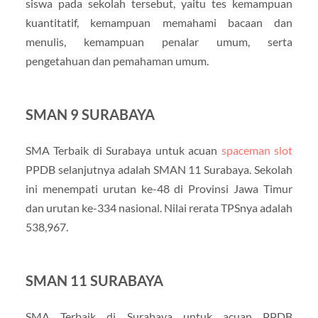
siswa pada sekolah tersebut, yaitu tes kemampuan
kuantitatif, kemampuan memahami bacaan dan
menulis, kemampuan penalar umum, serta
pengetahuan dan pemahaman umum.
SMAN 9 SURABAYA
SMA Terbaik di Surabaya untuk acuan
spaceman slot
PPDB selanjutnya adalah SMAN 11 Surabaya. Sekolah
ini menempati urutan ke-48 di Provinsi Jawa Timur
dan urutan ke-334 nasional. Nilai rerata TPSnya adalah
538,967.
SMAN 11 SURABAYA
SMA Terbaik di Surabaya untuk acuan PPDB