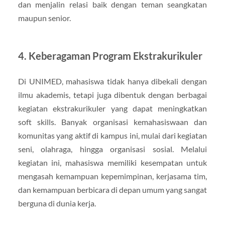
dan menjalin relasi baik dengan teman seangkatan
maupun senior.
4.
Keberagaman Program Ekstrakurikuler
Di UNIMED, mahasiswa tidak hanya dibekali dengan
ilmu akademis, tetapi juga dibentuk dengan berbagai
kegiatan ekstrakurikuler yang dapat meningkatkan
soft skills. Banyak organisasi kemahasiswaan dan
komunitas yang aktif di kampus ini, mulai dari kegiatan
seni, olahraga, hingga organisasi sosial. Melalui
kegiatan ini, mahasiswa memiliki kesempatan untuk
mengasah kemampuan kepemimpinan, kerjasama tim,
dan kemampuan berbicara di depan umum yang sangat
berguna di dunia kerja.