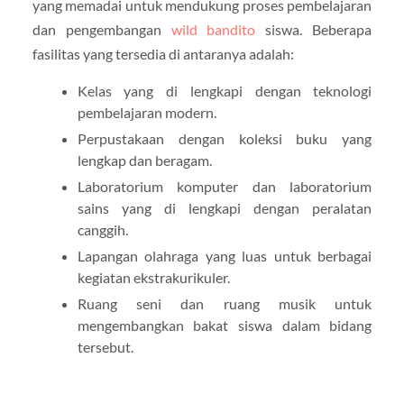
yang memadai untuk mendukung proses pembelajaran
dan pengembangan
wild bandito
siswa. Beberapa
fasilitas yang tersedia di antaranya adalah:
Kelas yang di lengkapi dengan teknologi
pembelajaran modern.
Perpustakaan dengan koleksi buku yang
lengkap dan beragam.
Laboratorium komputer dan laboratorium
sains yang di lengkapi dengan peralatan
canggih.
Lapangan olahraga yang luas untuk berbagai
kegiatan ekstrakurikuler.
Ruang seni dan ruang musik untuk
mengembangkan bakat siswa dalam bidang
tersebut.