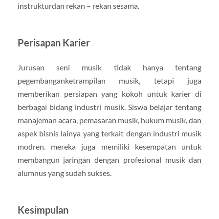
instrukturdan rekan – rekan sesama.
Perisapan Karier
Jurusan seni musik tidak hanya tentang
pegembanganketrampilan musik, tetapi juga
memberikan persiapan yang kokoh untuk karier di
berbagai bidang industri musik. Siswa belajar tentang
manajeman acara, pemasaran musik, hukum musik, dan
aspek bisnis lainya yang terkait dengan industri musik
modren. mereka juga memiliki kesempatan untuk
membangun jaringan dengan profesional musik dan
alumnus yang sudah sukses.
Kesimpulan