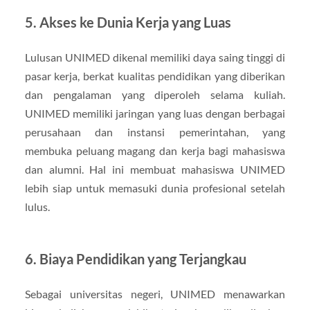
5.
Akses ke Dunia Kerja yang Luas
Lulusan UNIMED dikenal memiliki daya saing tinggi di
pasar kerja, berkat kualitas pendidikan yang diberikan
dan pengalaman yang diperoleh selama kuliah.
UNIMED memiliki jaringan yang luas dengan berbagai
perusahaan dan instansi pemerintahan, yang
membuka peluang magang dan kerja bagi mahasiswa
dan alumni. Hal ini membuat mahasiswa UNIMED
lebih siap untuk memasuki dunia profesional setelah
lulus.
6.
Biaya Pendidikan yang Terjangkau
Sebagai universitas negeri, UNIMED menawarkan