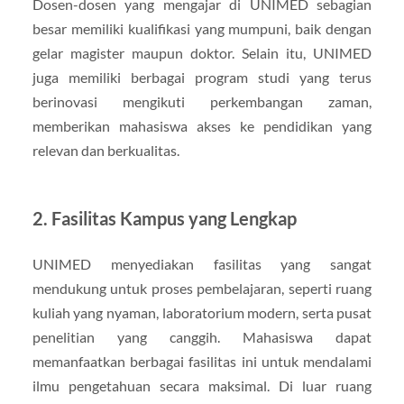
Dosen-dosen yang mengajar di UNIMED sebagian
besar memiliki kualifikasi yang mumpuni, baik dengan
gelar magister maupun doktor. Selain itu, UNIMED
juga memiliki berbagai program studi yang terus
berinovasi mengikuti perkembangan zaman,
memberikan mahasiswa akses ke pendidikan yang
relevan dan berkualitas.
2.
Fasilitas Kampus yang Lengkap
UNIMED menyediakan fasilitas yang sangat
mendukung untuk proses pembelajaran, seperti ruang
kuliah yang nyaman, laboratorium modern, serta pusat
penelitian yang canggih. Mahasiswa dapat
memanfaatkan berbagai fasilitas ini untuk mendalami
ilmu pengetahuan secara maksimal. Di luar ruang