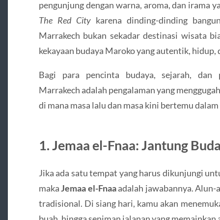
pengunjung dengan warna, aroma, dan irama y
The Red City
karena dinding-dinding bangu
Marrakech bukan sekadar destinasi wisata bi
kekayaan budaya Maroko yang autentik, hidup, 
Bagi para pencinta budaya, sejarah, dan 
Marrakech adalah pengalaman yang menggugah s
di mana masa lalu dan masa kini bertemu dala
1. Jemaa el-Fnaa: Jantung Bu
Jika ada satu tempat yang harus dikunjungi un
maka
Jemaa el-Fnaa
adalah jawabannya. Alun-al
tradisional. Di siang hari, kamu akan menemu
buah, hingga seniman jalanan yang memainkan al