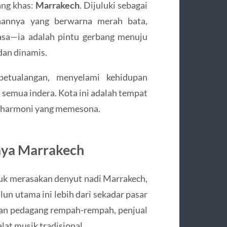
ang khas:
Marrakech
. Dijuluki sebagai
nannya yang berwarna merah bata,
asa—ia adalah pintu gerbang menuju
dan dinamis.
petualangan, menyelami kehidupan
emua indera. Kota ini adalah tempat
m harmoni yang memesona.
daya Marrakech
tuk merasakan denyut nadi Marrakech,
un utama ini lebih dari sekadar pasar
kan pedagang rempah-rempah, penjual
at musik tradisional.