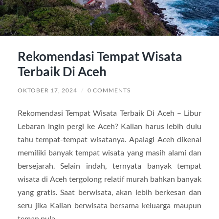
Rekomendasi Tempat Wisata
Terbaik Di Aceh
OKTOBER 17, 2024
/
0 COMMENTS
Rekomendasi Tempat Wisata Terbaik Di Aceh – Libur
Lebaran ingin pergi ke Aceh? Kalian harus lebih dulu
tahu tempat-tempat wisatanya. Apalagi Aceh dikenal
memiliki banyak tempat wisata yang masih alami dan
bersejarah. Selain indah, ternyata banyak tempat
wisata di Aceh tergolong relatif murah bahkan banyak
yang gratis. Saat berwisata, akan lebih berkesan dan
seru jika Kalian berwisata bersama keluarga maupun
teman pula.