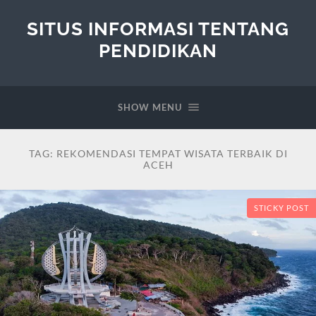
SITUS INFORMASI TENTANG
PENDIDIKAN
SHOW MENU
TAG:
REKOMENDASI TEMPAT WISATA TERBAIK DI
ACEH
STICKY POST