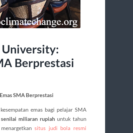
University:
A Berprestasi
 Emas SMA Berprestasi
 kesempatan emas bagi pelajar SMA
senilai miliaran rupiah
untuk tahun
a menargetkan
situs judi bola resmi