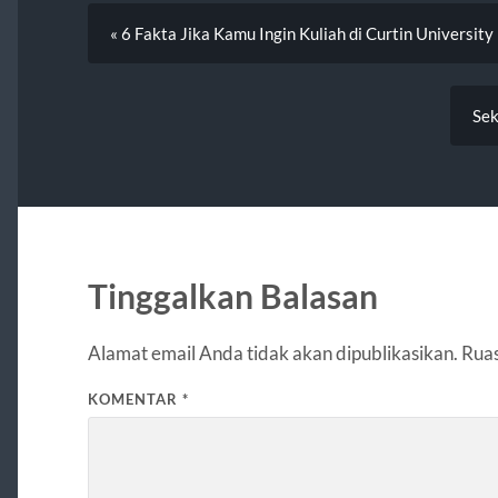
« 6 Fakta Jika Kamu Ingin Kuliah di Curtin University
Sek
Tinggalkan Balasan
Alamat email Anda tidak akan dipublikasikan.
Ruas
KOMENTAR
*