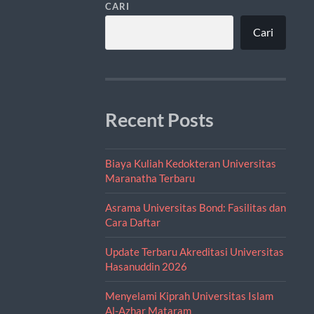
CARI
Cari
Recent Posts
Biaya Kuliah Kedokteran Universitas
Maranatha Terbaru
Asrama Universitas Bond: Fasilitas dan
Cara Daftar
Update Terbaru Akreditasi Universitas
Hasanuddin 2026
Menyelami Kiprah Universitas Islam
Al-Azhar Mataram