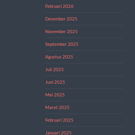
Februari 2026
Desember 2025
November 2025
September 2025
Agustus 2025
Juli 2025
Juni 2025
Mei 2025
Maret 2025
Februari 2025
Januari 2025