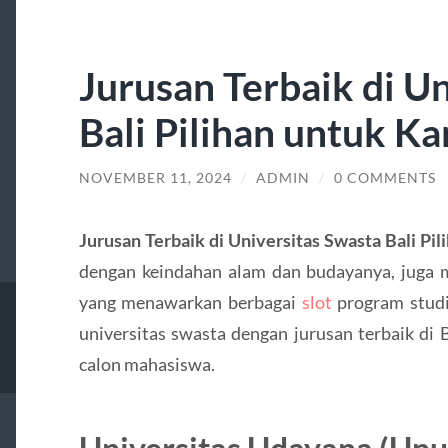
Jurusan Terbaik di U
Bali Pilihan untuk Ka
NOVEMBER 11, 2024
/
ADMIN
/
0 COMMENTS
Jurusan Terbaik di Universitas Swasta Bali Pil
dengan keindahan alam dan budayanya, juga m
yang menawarkan berbagai
slot
program studi 
universitas swasta dengan jurusan terbaik di 
calon mahasiswa.