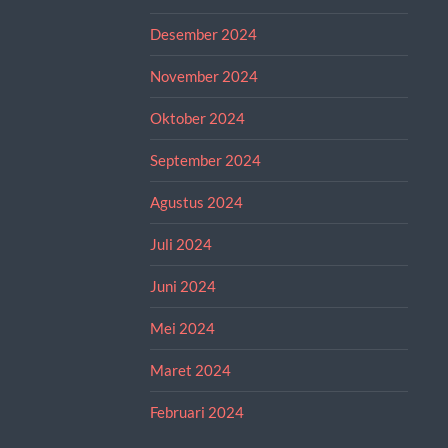
Desember 2024
November 2024
Oktober 2024
September 2024
Agustus 2024
Juli 2024
Juni 2024
Mei 2024
Maret 2024
Februari 2024