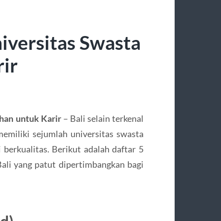
niversitas Swasta
rir
ihan untuk Karir
– Bali selain terkenal
emiliki sejumlah universitas swasta
berkualitas. Berikut adalah daftar 5
Bali yang patut dipertimbangkan bagi