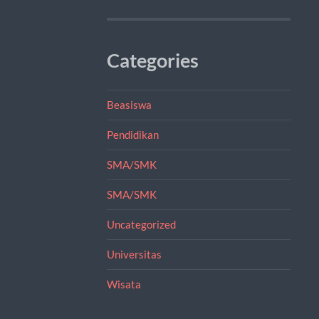
Categories
Beasiswa
Pendidikan
SMA/SMK
SMA/SMK
Uncategorized
Universitas
Wisata