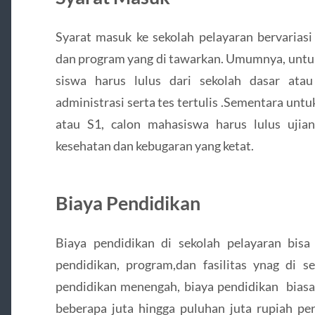
Syarat masuk ke sekolah pelayaran bervariasi
dan program yang di tawarkan. Umumnya, untuk
siswa harus lulus dari sekolah dasar atau
administrasi serta tes tertulis .Sementara untu
atau S1, calon mahasiswa harus lulus uji
kesehatan dan kebugaran yang ketat.
Biaya Pendidikan
Biaya pendidikan di sekolah pelayaran bisa 
pendidikan, program,dan fasilitas ynag di s
pendidikan menengah, biaya pendidikan biasan
beberapa juta hingga puluhan juta rupiah p