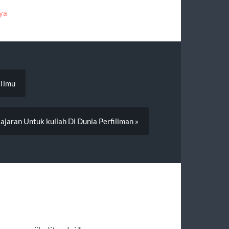
ya
 Ilmu
ajaran Untuk kuliah Di Dunia Perfiliman »