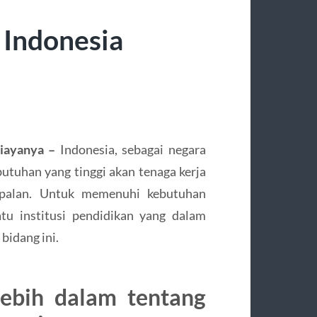
 Indonesia
Biayanya –
Indonesia, sebagai negara
utuhan yang tinggi akan tenaga kerja
kapalan. Untuk memenuhi kebutuhan
atu institusi pendidikan yang dalam
bidang ini.
lebih dalam tentang