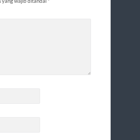
 yang wajib ditandai
*