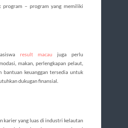
tuk program – program yang memiliki
hasiswa
result macau
juga perlu
odasi, makan, perlengkapan pelaut,
an bantuan keuanggan tersedia untuk
uhkan dukugan finansial.
karier yang luas di industri kelautan