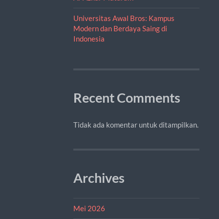
Universitas Awal Bros: Kampus
Modern dan Berdaya Saing di
Indonesia
Recent Comments
Tidak ada komentar untuk ditampilkan.
Archives
Mei 2026