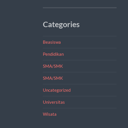
Categories
Beasiswa
Pendidikan
SMA/SMK
SMA/SMK
Uncategorized
Universitas
Wisata