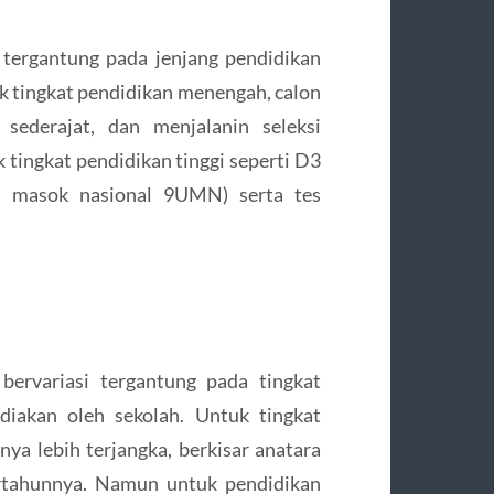
 tergantung pada jenjang pendidikan
 tingkat pendidikan menengah, calon
 sederajat, dan menjalanin seleksi
k tingkat pendidikan tinggi seperti D3
an masok nasional 9UMN) serta tes
bervariasi tergantung pada tingkat
ediakan oleh sekolah. Untuk tingkat
ya lebih terjangka, berkisar anatara
ertahunnya. Namun untuk pendidikan