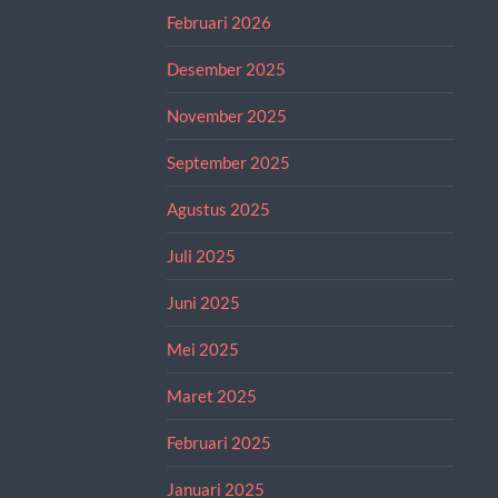
Februari 2026
Desember 2025
November 2025
September 2025
Agustus 2025
Juli 2025
Juni 2025
Mei 2025
Maret 2025
Februari 2025
Januari 2025