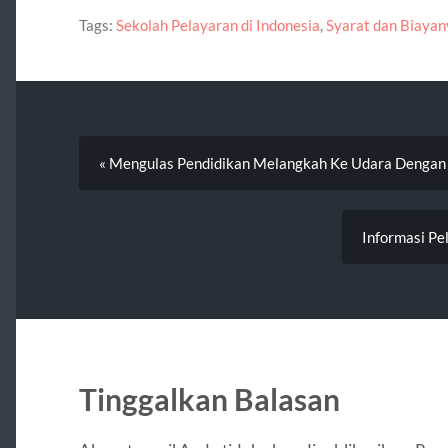
Tags:
Sekolah Pelayaran di Indonesia
,
Syarat dan Biayan
« Mengulas Pendidikan Melangkah Ke Udara Dengan
Informasi Pel
Tinggalkan Balasan